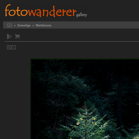
»
Sonstige
»
Waldmoos