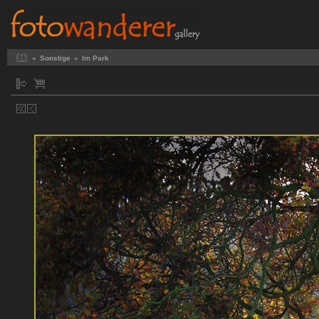
»
Sonstige
»
Im Park