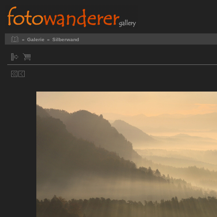
»
Galerie
»
Silberwand