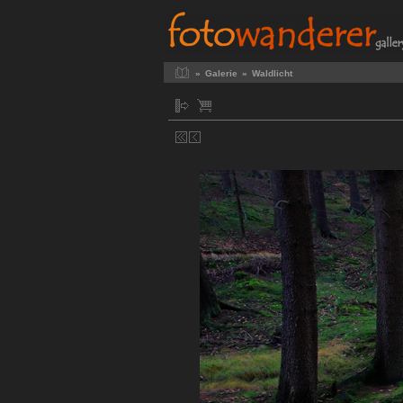
»
Galerie
»
Waldlicht