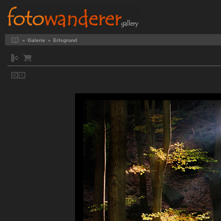
»
Galerie
»
Erlsgrund