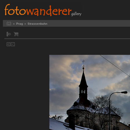
»
Prag
»
Strassenbahn